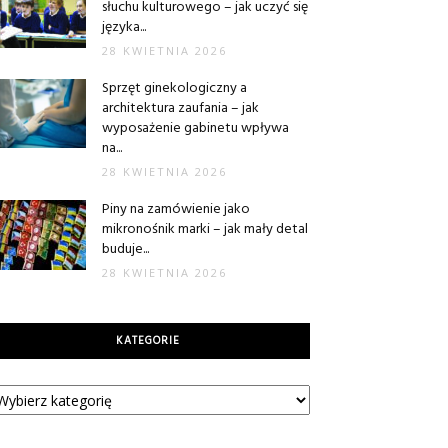
słuchu kulturowego – jak uczyć się
języka...
28 KWIETNIA 2026
Sprzęt ginekologiczny a
architektura zaufania – jak
wyposażenie gabinetu wpływa
na...
28 KWIETNIA 2026
Piny na zamówienie jako
mikronośnik marki – jak mały detal
buduje...
28 KWIETNIA 2026
KATEGORIE
tegorie