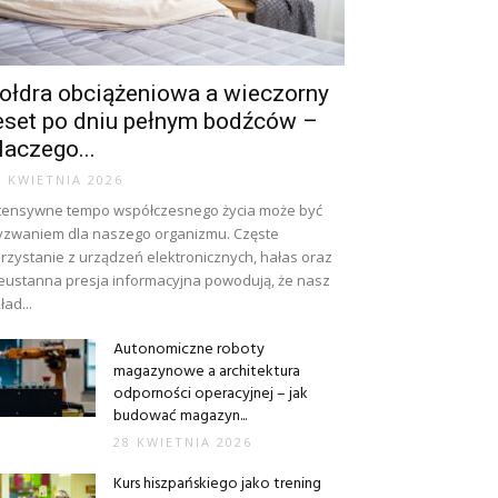
ołdra obciążeniowa a wieczorny
eset po dniu pełnym bodźców –
laczego...
8 KWIETNIA 2026
tensywne tempo współczesnego życia może być
zwaniem dla naszego organizmu. Częste
rzystanie z urządzeń elektronicznych, hałas oraz
eustanna presja informacyjna powodują, że nasz
ład...
Autonomiczne roboty
magazynowe a architektura
odporności operacyjnej – jak
budować magazyn...
28 KWIETNIA 2026
Kurs hiszpańskiego jako trening