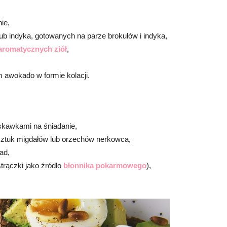
ie,
lub indyka, gotowanych na parze brokułów i indyka,
aromatycznych ziół
,
 awokado w formie kolacji.
ruskawkami na śniadanie,
u sztuk migdałów lub orzechów nerkowca,
ad,
trączki jako źródło
błonnika pokarmowego
),