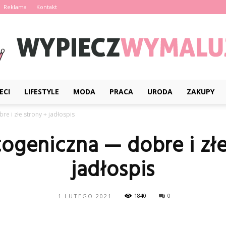
Reklama
Kontakt
ECI
LIFESTYLE
MODA
PRACA
URODA
ZAKUPY
WypieczWymaluj.pl
e i złe strony + jadłospis
togeniczna — dobre i złe
jadłospis
1840
0
1 LUTEGO 2021