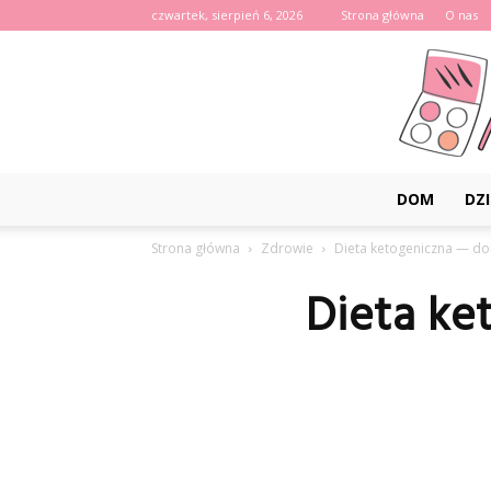
czwartek, sierpień 6, 2026
Strona główna
O nas
DOM
DZI
Strona główna
Zdrowie
Dieta ketogeniczna — dobr
Dieta ke