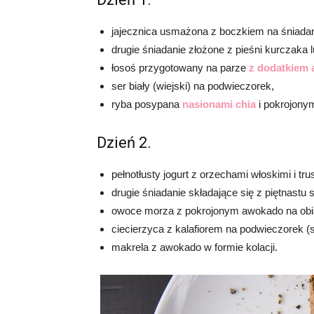
jajecznica usmażona z boczkiem na śniadan
drugie śniadanie złożone z pieśni kurczaka 
łosoś przygotowany na parze
z dodatkiem 
ser biały (wiejski) na podwieczorek,
ryba posypana
nasionami chia
i pokrojonym
Dzień 2.
pełnotłusty jogurt z orzechami włoskimi i t
drugie śniadanie składające się z piętnast
owoce morza z pokrojonym awokado na obi
ciecierzyca z kalafiorem na podwieczorek (s
makrela z awokado w formie kolacji.