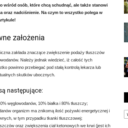
ko wśród osób, które chcą schudnąć, ale także stanowi
ca oraz nadciśnienie. Na czym to wszystko polega w
rtykule!
wne założenia
geniczna zakłada znaczące zwiększenie podaży tłuszczów
wodanów. Należy jednak wiedzieć, iż całość tych
tko powinno przebiegać pod stałą kontrolą lekarza lub
entualnych skutków ubocznych.
są następujące:
 10% węglowodanów, 10% białka i 80% tłuszczy;
Ka
danów organizm ma znikomą ilość pożywki energetycznej i
wnych, w tym przypadku tkanki tłuszczowej;
uszczów oraz zwiększenia ciał ketonowych we krwi (jest ich