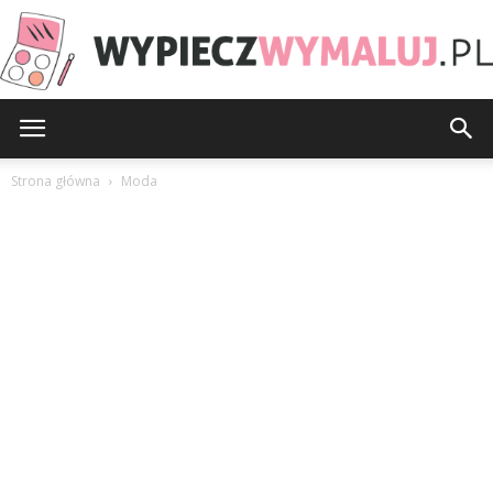
WypieczWymaluj.pl
Strona główna
Moda