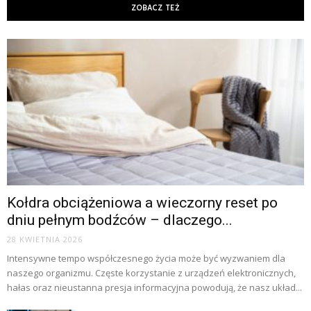
ZOBACZ TEŻ
Kołdra obciążeniowa a wieczorny reset po
dniu pełnym bodźców – dlaczego...
28 KWIETNIA 2026
Intensywne tempo współczesnego życia może być wyzwaniem dla
naszego organizmu. Częste korzystanie z urządzeń elektronicznych,
hałas oraz nieustanna presja informacyjna powodują, że nasz układ...