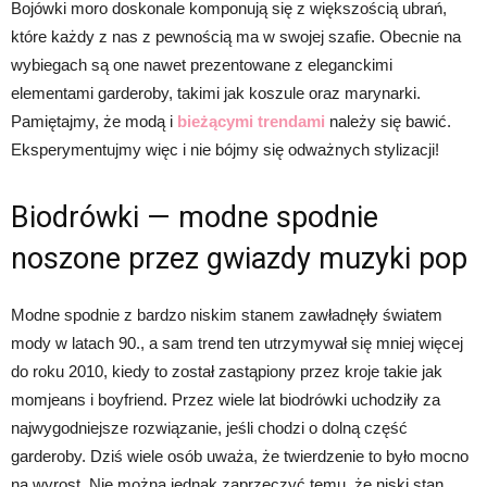
Bojówki moro doskonale komponują się z większością ubrań,
które każdy z nas z pewnością ma w swojej szafie. Obecnie na
wybiegach są one nawet prezentowane z eleganckimi
elementami garderoby, takimi jak koszule oraz marynarki.
Pamiętajmy, że modą i
bieżącymi trendami
należy się bawić.
Eksperymentujmy więc i nie bójmy się odważnych stylizacji!
Biodrówki — modne spodnie
noszone przez gwiazdy muzyki pop
Modne spodnie z bardzo niskim stanem zawładnęły światem
mody w latach 90., a sam trend ten utrzymywał się mniej więcej
do roku 2010, kiedy to został zastąpiony przez kroje takie jak
momjeans i boyfriend. Przez wiele lat biodrówki uchodziły za
najwygodniejsze rozwiązanie, jeśli chodzi o dolną część
garderoby. Dziś wiele osób uważa, że twierdzenie to było mocno
na wyrost. Nie można jednak zaprzeczyć temu, że niski stan