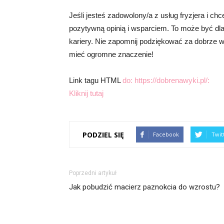
Jeśli jesteś zadowolony/a z usług fryzjera i chc
pozytywną opinią i wsparciem. To może być dl
kariery. Nie zapomnij podziękować za dobrze 
mieć ogromne znaczenie!
Link tagu HTML
do: https://dobrenawyki.pl/:
Kliknij tutaj
PODZIEL SIĘ
Facebook
Twit
Poprzedni artykuł
Jak pobudzić macierz paznokcia do wzrostu?