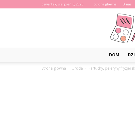
czwartek, sierpień 6, 2026
Strona główna
O nas
DOM
DZI
Strona główna
Uroda
Fartuchy, peleryny fryzjersk