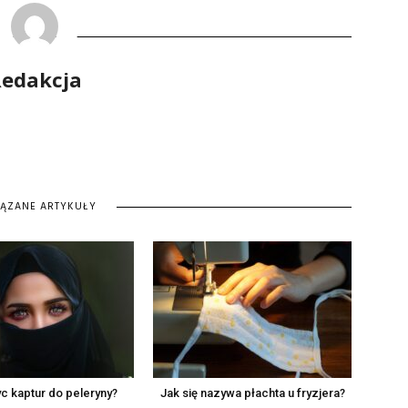
edakcja
IĄZANE ARTYKUŁY
c kaptur do peleryny?
Jak się nazywa płachta u fryzjera?