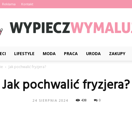
Reklama
Kontakt
ECI
LIFESTYLE
MODA
PRACA
URODA
ZAKUPY
WypieczWymaluj.pl
ie
Jak pochwalić fryzjera?
Jak pochwalić fryzjera?
438
0
24 SIERPNIA 2024