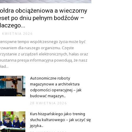
ołdra obciążeniowa a wieczorny
eset po dniu pełnym bodźców –
laczego...
8 KWIETNIA 2026
tensywne tempo współczesnego życia może być
zwaniem dla naszego organizmu. Częste
rzystanie z urządzeń elektronicznych, hałas oraz
eustanna presja informacyjna powodują, że nasz
ład...
Autonomiczne roboty
magazynowe a architektura
odporności operacyjnej – jak
budować magazyn...
28 KWIETNIA 2026
Kurs hiszpańskiego jako trening
słuchu kulturowego – jak uczyć się
języka...