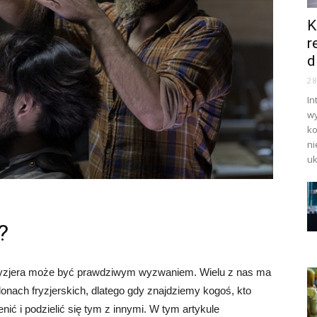
K
r
d
2
In
wy
ko
ni
uk
?
fryzjera może być prawdziwym wyzwaniem. Wielu z nas ma
onach fryzjerskich, dlatego gdy znajdziemy kogoś, kto
nić i podzielić się tym z innymi. W tym artykule