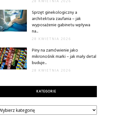
28 KWIETNIA 2026
Sprzęt ginekologiczny a
architektura zaufania – jak
wyposażenie gabinetu wpływa
na...
28 KWIETNIA 2026
Piny na zamówienie jako
mikronośnik marki – jak mały detal
buduje...
28 KWIETNIA 2026
KATEGORIE
tegorie