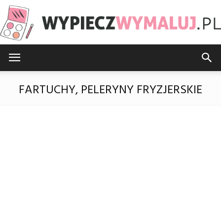
WypieczWymaluj.pl
FARTUCHY, PELERYNY FRYZJERSKIE