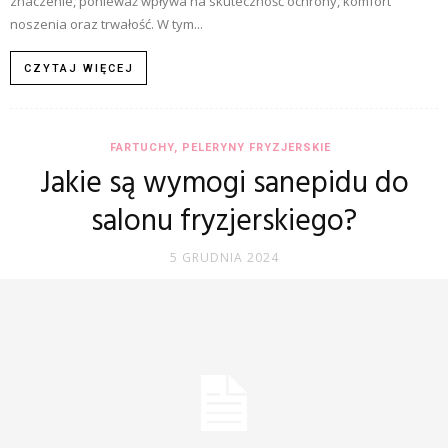
znaczenie, ponieważ wpływa na skuteczność ochrony, komfort
noszenia oraz trwałość. W tym...
CZYTAJ WIĘCEJ
FARTUCHY, PELERYNY FRYZJERSKIE
Jakie są wymogi sanepidu do
salonu fryzjerskiego?
5 GRUDNIA 2024