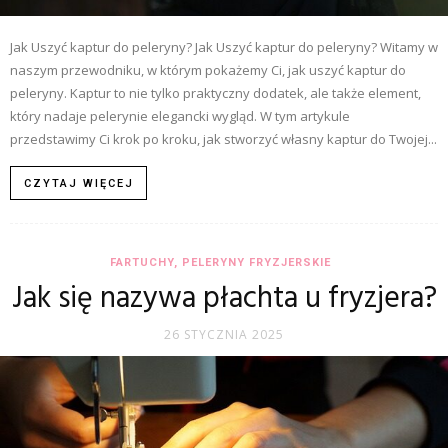
Jak Uszyć kaptur do peleryny? Jak Uszyć kaptur do peleryny? Witamy w
naszym przewodniku, w którym pokażemy Ci, jak uszyć kaptur do
peleryny. Kaptur to nie tylko praktyczny dodatek, ale także element,
który nadaje pelerynie elegancki wygląd. W tym artykule
przedstawimy Ci krok po kroku, jak stworzyć własny kaptur do Twojej...
CZYTAJ WIĘCEJ
FARTUCHY, PELERYNY FRYZJERSKIE
Jak się nazywa płachta u fryzjera?
26 STYCZNIA 2025