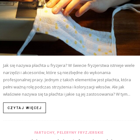
Jak się nazywa płachta u fryzjera? W świecie fryzjerstwa istnieje wiele
narzędzi i akcesoriów, które są niezbędne do wykonania
profesjonalnej pracy. Jednym z takich elementów jest płachta, która
pełni ważną rolę podczas strzyżenia i koloryzacji włosów. Ale jak
właściwie nazywa się ta płachta i jakie są jej zastosowania? W tym...
CZYTAJ WIĘCEJ
FARTUCHY, PELERYNY FRYZJERSKIE