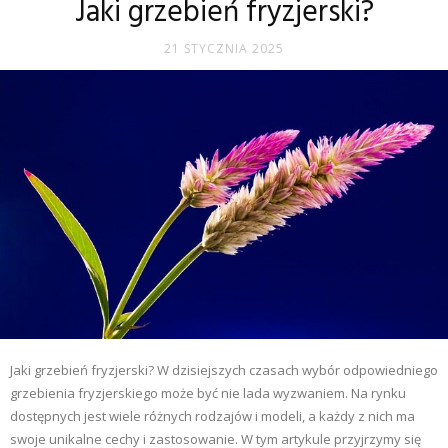
Jaki grzebień fryzjerski?
21 STYCZNIA 2025
Jaki grzebień fryzjerski? W dzisiejszych czasach wybór odpowiedniego
grzebienia fryzjerskiego może być nie lada wyzwaniem. Na rynku
dostępnych jest wiele różnych rodzajów i modeli, a każdy z nich ma
swoje unikalne cechy i zastosowanie. W tym artykule przyjrzymy się