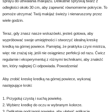
sprayu do utrwalania makijażu. Delikatnie spryskaj twarz z
odległości około 30 cm, aby zapewnić równomierne pokrycie. To
pomoże utrzymać Twój makijaż świeży i nienaruszony przez
wiele godzin.
Teraz, gdy znasz nasze wskazówki, jesteś gotowa, aby
wypróbować swoje umiejętności i stworzyć idealną kreskę
kredką na górnej powiece. Pamiętaj, że praktyka czyni mistrza,
więc nie zrażaj się, jeśli nie osiągniesz perfekcji od razu. Ćwicz
regularnie i eksperymentuj z różnymi technikami, aby znaleźć
ten, który najlepiej Ci odpowiada. Powodzenia!
Aby zrobić kreskę kredką na górnej powiece, wykonaj
następujące kroki:
1. Przygotuj czystą i suchą powiekę.
2. Wybierz kredkę do oczu w wybranym kolorze.
3. Delikatnie podciągnij powiekę, aby ułatwić aplikację.