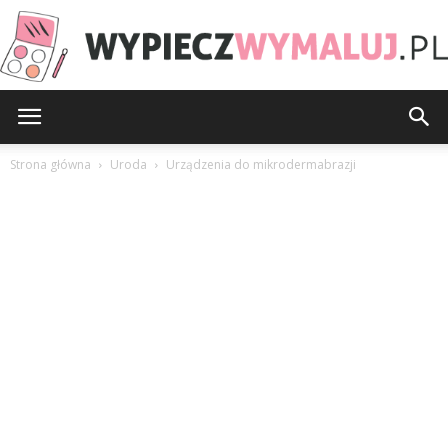
WypieczWymaluj.pl
Strona główna
Uroda
Urządzenia do mikrodermabrazji