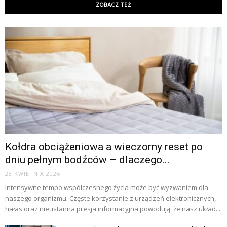
ZOBACZ TEŻ
Kołdra obciążeniowa a wieczorny reset po
dniu pełnym bodźców – dlaczego...
28 KWIETNIA 2026
Intensywne tempo współczesnego życia może być wyzwaniem dla
naszego organizmu. Częste korzystanie z urządzeń elektronicznych,
hałas oraz nieustanna presja informacyjna powodują, że nasz układ...