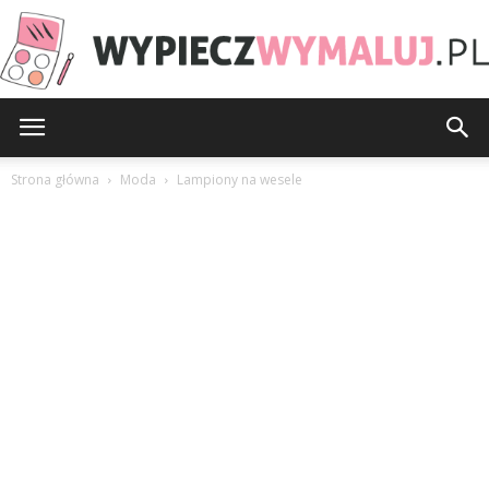
WypieczWymaluj.pl
Strona główna
Moda
Lampiony na wesele