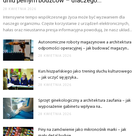
dniu pełnym bodźców – dlaczego...
28 KWIETNIA 2026
Intensywne tempo współczesnego życia może być wyzwaniem dla
naszego organizmu. Częste korzystanie z urządzeń elektronicznych,
hałas oraz nieustanna presja informacyjna powodują, że nasz układ...
Autonomiczne roboty magazynowe a architektura
odporności operacyjnej – jak budować magazyn...
28 KWIETNIA 2026
Kurs hiszpańskiego jako trening słuchu kulturowego
– jak uczyć się języka...
28 KWIETNIA 2026
Sprzęt ginekologiczny a architektura zaufania – jak
wyposażenie gabinetu wpływa na...
28 KWIETNIA 2026
Piny na zamówienie jako mikronośnik marki – jak
mały detal buduje...