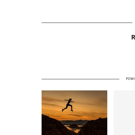
R
POW