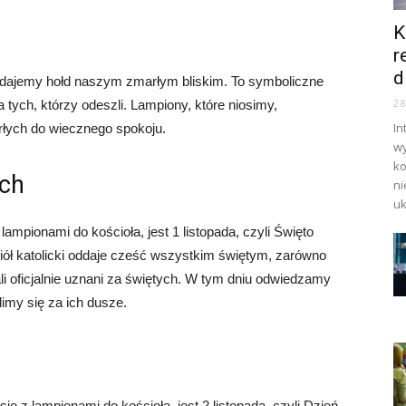
K
r
d
oddajemy hołd naszym zmarłym bliskim. To symboliczne
2
 tych, którzy odeszli. Lampiony, które niosimy,
In
rłych do wiecznego spokoju.
wy
ko
ych
ni
uk
ampionami do kościoła, jest 1 listopada, czyli Święto
iół katolicki oddaje cześć wszystkim świętym, zarówno
li oficjalnie uznani za świętych. W tym dniu odwiedzamy
imy się za ich dusze.
z lampionami do kościoła, jest 2 listopada, czyli Dzień