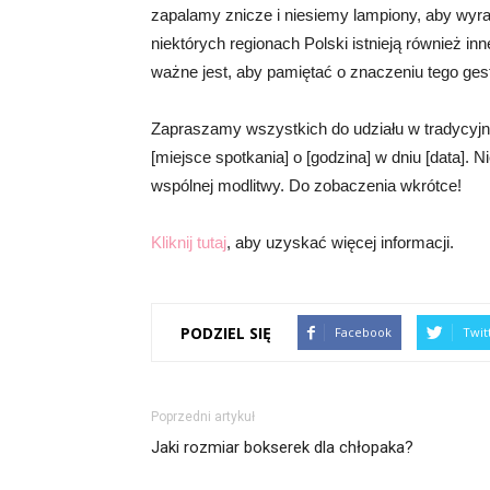
zapalamy znicze i niesiemy lampiony, aby wyra
niektórych regionach Polski istnieją również inne
ważne jest, aby pamiętać o znaczeniu tego ges
Zapraszamy wszystkich do udziału w tradycyj
[miejsce spotkania] o [godzina] w dniu [data].
wspólnej modlitwy. Do zobaczenia wkrótce!
Kliknij tutaj
, aby uzyskać więcej informacji.
PODZIEL SIĘ
Facebook
Twit
Poprzedni artykuł
Jaki rozmiar bokserek dla chłopaka?