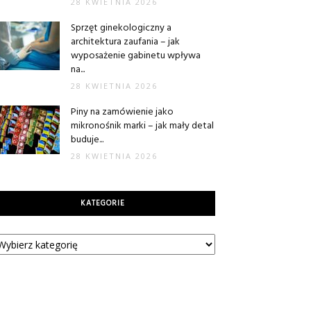
28 KWIETNIA 2026
Sprzęt ginekologiczny a
architektura zaufania – jak
wyposażenie gabinetu wpływa
na...
28 KWIETNIA 2026
Piny na zamówienie jako
mikronośnik marki – jak mały detal
buduje...
28 KWIETNIA 2026
KATEGORIE
tegorie