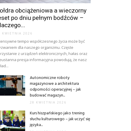
ołdra obciążeniowa a wieczorny
eset po dniu pełnym bodźców –
laczego...
8 KWIETNIA 2026
tensywne tempo współczesnego życia może być
zwaniem dla naszego organizmu. Częste
rzystanie z urządzeń elektronicznych, hałas oraz
eustanna presja informacyjna powodują, że nasz
ład...
Autonomiczne roboty
magazynowe a architektura
odporności operacyjnej – jak
budować magazyn...
28 KWIETNIA 2026
Kurs hiszpańskiego jako trening
słuchu kulturowego – jak uczyć się
języka...