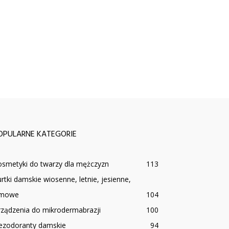
OPULARNE KATEGORIE
osmetyki do twarzy dla mężczyzn
113
rtki damskie wiosenne, letnie, jesienne,
imowe
104
rządzenia do mikrodermabrazji
100
ezodoranty damskie
94