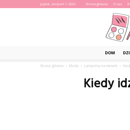
piątek, sierpień 7, 2026
Strona główna
O nas
R
DOM
DZI
Strona główna
Moda
Lampiony na wesele
Kied
Kiedy id