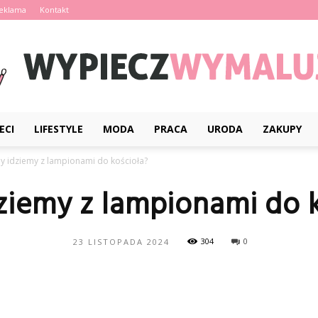
eklama
Kontakt
ECI
LIFESTYLE
MODA
PRACA
URODA
ZAKUPY
WypieczWymaluj.pl
y idziemy z lampionami do kościoła?
ziemy z lampionami do 
304
0
23 LISTOPADA 2024