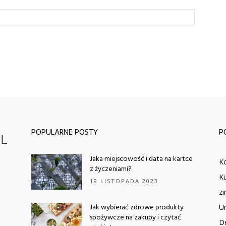
POPULARNE POSTY
P
Jaka miejscowość i data na kartce
K
z życzeniami?
Ku
19 LISTOPADA 2023
z
Jak wybierać zdrowe produkty
U
spożywcze na zakupy i czytać
D