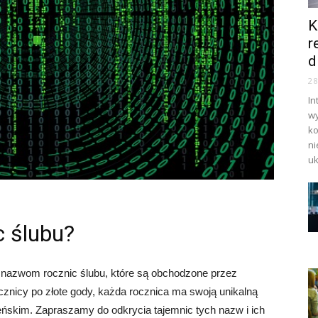
K
r
d
2
In
wy
ko
ni
uk
c ślubu?
 nazwom rocznic ślubu, które są obchodzone przez
znicy po złote gody, każda rocznica ma swoją unikalną
eńskim. Zapraszamy do odkrycia tajemnic tych nazw i ich