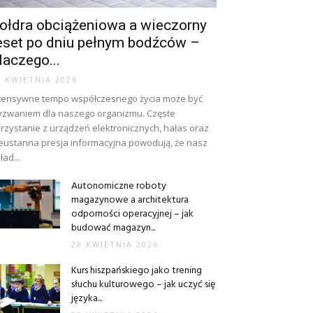
ołdra obciążeniowa a wieczorny
eset po dniu pełnym bodźców –
laczego...
8 KWIETNIA 2026
tensywne tempo współczesnego życia może być
zwaniem dla naszego organizmu. Częste
rzystanie z urządzeń elektronicznych, hałas oraz
eustanna presja informacyjna powodują, że nasz
ład...
Autonomiczne roboty
magazynowe a architektura
odporności operacyjnej – jak
budować magazyn...
28 KWIETNIA 2026
Kurs hiszpańskiego jako trening
słuchu kulturowego – jak uczyć się
języka...