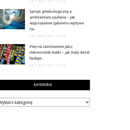
28 KWIETNIA 2026
Sprzęt ginekologiczny a
architektura zaufania – jak
wyposażenie gabinetu wpływa
na...
28 KWIETNIA 2026
Piny na zamówienie jako
mikronośnik marki – jak mały detal
buduje...
28 KWIETNIA 2026
KATEGORIE
tegorie