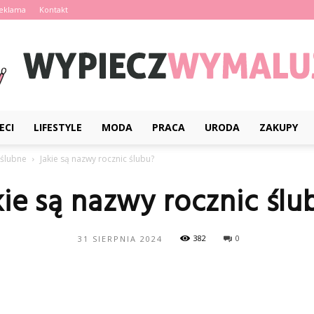
eklama
Kontakt
ECI
LIFESTYLE
MODA
PRACA
URODA
ZAKUPY
WypieczWymaluj.pl
 ślubne
Jakie są nazwy rocznic ślubu?
kie są nazwy rocznic ślu
382
0
31 SIERPNIA 2024