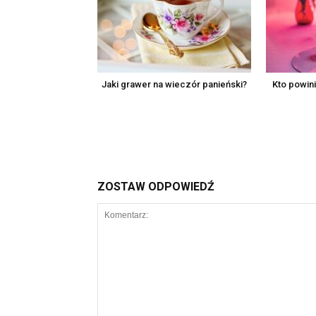
Jaki grawer na wieczór panieński?
Kto powin
ZOSTAW ODPOWIEDŹ