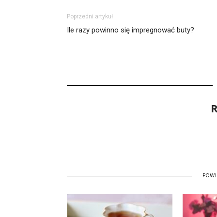
Poprzedni artykuł
Ile razy powinno się impregnować buty?
R
POW