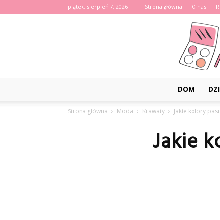
piątek, sierpień 7, 2026
Strona główna
O nas
R
DOM
DZI
Strona główna
Moda
Krawaty
Jakie kolory pa
Jakie k