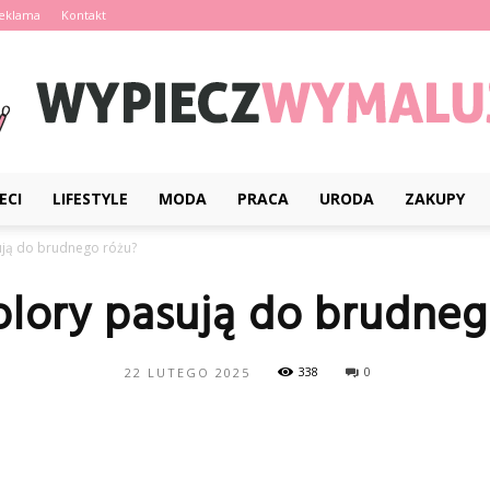
eklama
Kontakt
ECI
LIFESTYLE
MODA
PRACA
URODA
ZAKUPY
WypieczWymaluj.pl
sują do brudnego różu?
olory pasują do brudne
338
0
22 LUTEGO 2025