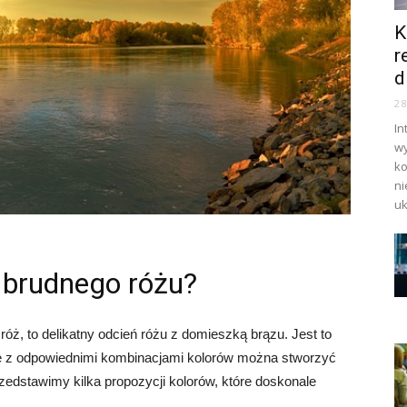
K
r
d
2
In
wy
ko
ni
uk
o brudnego różu?
óż, to delikatny odcień różu z domieszką brązu. Jest to
ale z odpowiednimi kombinacjami kolorów można stworzyć
zedstawimy kilka propozycji kolorów, które doskonale