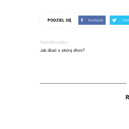
PODZIEL SIĘ
Facebook
Twit
Poprzedni artykuł
Jak dbać o skórę dłoni?
R