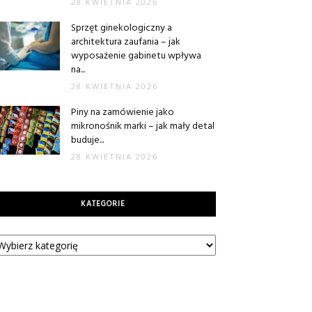
28 KWIETNIA 2026
Sprzęt ginekologiczny a
architektura zaufania – jak
wyposażenie gabinetu wpływa
na...
28 KWIETNIA 2026
Piny na zamówienie jako
mikronośnik marki – jak mały detal
buduje...
28 KWIETNIA 2026
KATEGORIE
tegorie