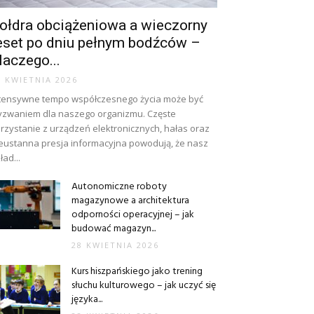
ołdra obciążeniowa a wieczorny
eset po dniu pełnym bodźców –
laczego...
8 KWIETNIA 2026
tensywne tempo współczesnego życia może być
zwaniem dla naszego organizmu. Częste
rzystanie z urządzeń elektronicznych, hałas oraz
eustanna presja informacyjna powodują, że nasz
ład...
Autonomiczne roboty
magazynowe a architektura
odporności operacyjnej – jak
budować magazyn...
28 KWIETNIA 2026
Kurs hiszpańskiego jako trening
słuchu kulturowego – jak uczyć się
języka...