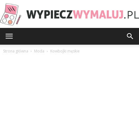
WypieczWymaluj.pl
Strona główna
Moda
Kowbojki męskie