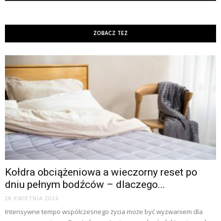
ZOBACZ TEŻ
Kołdra obciążeniowa a wieczorny reset po
dniu pełnym bodźców – dlaczego...
28 KWIETNIA 2026
Intensywne tempo współczesnego życia może być wyzwaniem dla