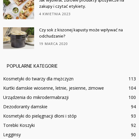
Jak wybierać zdrowe produkty spożywcze na
zakupy i czytać etykiety.
4 KWIETNIA 2023
Czy sok z kiszonej kapusty może wpływać na
odchudzanie?
19 MARCA 2020
POPULARNE KATEGORIE
Kosmetyki do twarzy dla mężczyzn
113
Kurtki damskie wiosenne, letnie, jesienne, zimowe
104
Urządzenia do mikrodermabrazji
100
Dezodoranty damskie
94
Kosmetyki do pielęgnacji dłoni i stóp
93
Torebki Koszyki
92
Legginsy
90