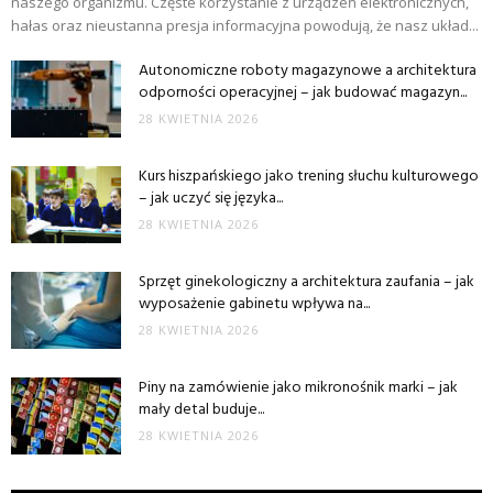
naszego organizmu. Częste korzystanie z urządzeń elektronicznych,
hałas oraz nieustanna presja informacyjna powodują, że nasz układ...
Autonomiczne roboty magazynowe a architektura
odporności operacyjnej – jak budować magazyn...
28 KWIETNIA 2026
Kurs hiszpańskiego jako trening słuchu kulturowego
– jak uczyć się języka...
28 KWIETNIA 2026
Sprzęt ginekologiczny a architektura zaufania – jak
wyposażenie gabinetu wpływa na...
28 KWIETNIA 2026
Piny na zamówienie jako mikronośnik marki – jak
mały detal buduje...
28 KWIETNIA 2026