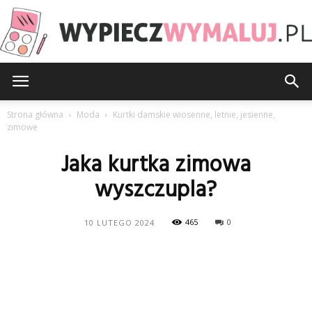
WypieczWymaluj.pl
Strona główna
Moda
Kurtki damskie wiosenne, letnie, jesienne,
zimowe
Jaka kurtka zimowa
wyszczupla?
465
0
10 LUTEGO 2024