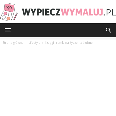
WypieczWymaluj.pl
Strona główna
Lifestyle
Księgi i ramki na życzenia ślubne