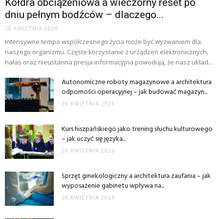
Kołdra obciążeniowa a wieczorny reset po
dniu pełnym bodźców – dlaczego...
28 KWIETNIA 2026
Intensywne tempo współczesnego życia może być wyzwaniem dla
naszego organizmu. Częste korzystanie z urządzeń elektronicznych,
hałas oraz nieustanna presja informacyjna powodują, że nasz układ...
Autonomiczne roboty magazynowe a architektura
odporności operacyjnej – jak budować magazyn...
28 KWIETNIA 2026
Kurs hiszpańskiego jako trening słuchu kulturowego
– jak uczyć się języka...
28 KWIETNIA 2026
Sprzęt ginekologiczny a architektura zaufania – jak
wyposażenie gabinetu wpływa na...
28 KWIETNIA 2026