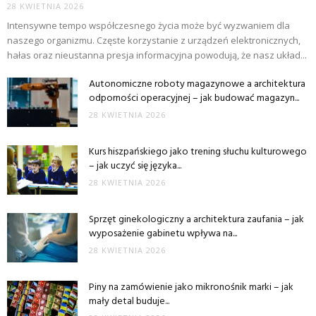
28 KWIETNIA 2026
Intensywne tempo współczesnego życia może być wyzwaniem dla
naszego organizmu. Częste korzystanie z urządzeń elektronicznych,
hałas oraz nieustanna presja informacyjna powodują, że nasz układ...
Autonomiczne roboty magazynowe a architektura
odporności operacyjnej – jak budować magazyn...
28 KWIETNIA 2026
Kurs hiszpańskiego jako trening słuchu kulturowego
– jak uczyć się języka...
28 KWIETNIA 2026
Sprzęt ginekologiczny a architektura zaufania – jak
wyposażenie gabinetu wpływa na...
28 KWIETNIA 2026
Piny na zamówienie jako mikronośnik marki – jak
mały detal buduje...