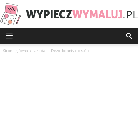
WypieczWymaluj.pl
Strona główna
Uroda
Dezodoranty do stóp