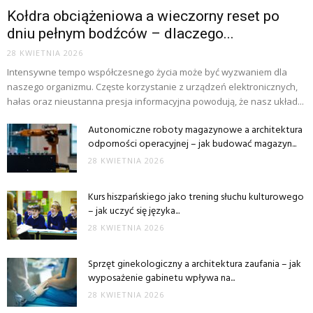
Kołdra obciążeniowa a wieczorny reset po
dniu pełnym bodźców – dlaczego...
28 KWIETNIA 2026
Intensywne tempo współczesnego życia może być wyzwaniem dla
naszego organizmu. Częste korzystanie z urządzeń elektronicznych,
hałas oraz nieustanna presja informacyjna powodują, że nasz układ...
Autonomiczne roboty magazynowe a architektura
odporności operacyjnej – jak budować magazyn...
28 KWIETNIA 2026
Kurs hiszpańskiego jako trening słuchu kulturowego
– jak uczyć się języka...
28 KWIETNIA 2026
Sprzęt ginekologiczny a architektura zaufania – jak
wyposażenie gabinetu wpływa na...
28 KWIETNIA 2026