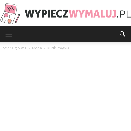
WypieczWymaluj.pl
Strona główna
Moda
Kurtki męskie