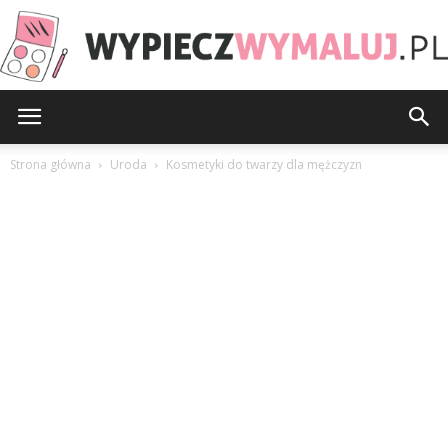
WypieczWymaluj.pl
Strona główna
Uroda
Kosmetyki do twarzy dla mężczyzn