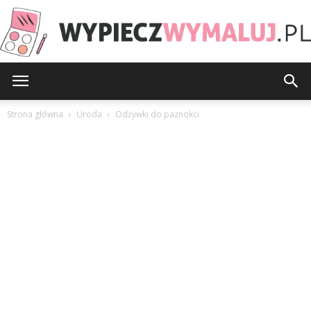
WypieczWymaluj.pl
Strona główna
Uroda
Odżywki do paznokci