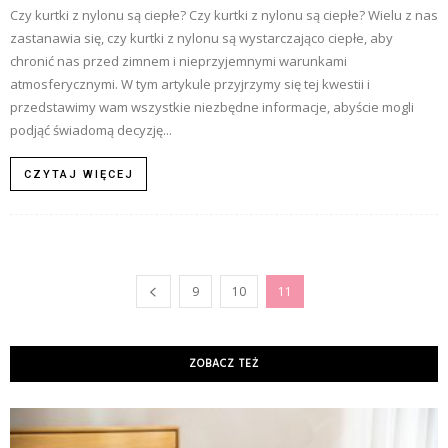
Czy kurtki z nylonu są ciepłe? Czy kurtki z nylonu są ciepłe? Wielu z nas
zastanawia się, czy kurtki z nylonu są wystarczająco ciepłe, aby
chronić nas przed zimnem i nieprzyjemnymi warunkami
atmosferycznymi. W tym artykule przyjrzymy się tej kwestii i
przedstawimy wam wszystkie niezbędne informacje, abyście mogli
podjąć świadomą decyzję...
CZYTAJ WIĘCEJ
9
10
11
ZOBACZ TEŻ