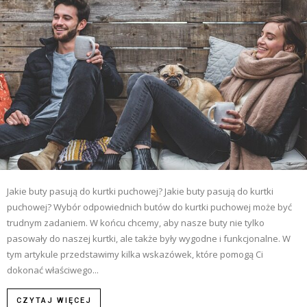
Jakie buty pasują do kurtki puchowej? Jakie buty pasują do kurtki
puchowej? Wybór odpowiednich butów do kurtki puchowej może być
trudnym zadaniem. W końcu chcemy, aby nasze buty nie tylko
pasowały do naszej kurtki, ale także były wygodne i funkcjonalne. W
tym artykule przedstawimy kilka wskazówek, które pomogą Ci
dokonać właściwego...
CZYTAJ WIĘCEJ