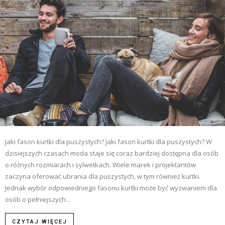
Jaki fason kurtki dla puszystych? Jaki fason kurtki dla puszystych? W
dzisiejszych czasach moda staje się coraz bardziej dostępna dla osób
o różnych rozmiarach i sylwetkach. Wiele marek i projektantów
zaczyna oferować ubrania dla puszystych, w tym również kurtki.
Jednak wybór odpowiedniego fasonu kurtki może być wyzwaniem dla
osób o pełniejszych...
CZYTAJ WIĘCEJ