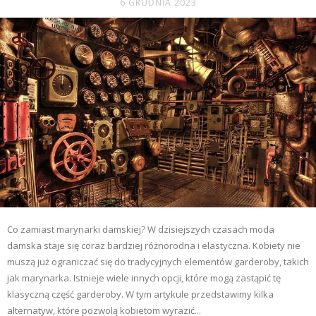
6 GRUDNIA 2023
Co zamiast marynarki damskiej? W dzisiejszych czasach moda
damska staje się coraz bardziej różnorodna i elastyczna. Kobiety nie
muszą już ograniczać się do tradycyjnych elementów garderoby, takich
jak marynarka. Istnieje wiele innych opcji, które mogą zastąpić tę
klasyczną część garderoby. W tym artykule przedstawimy kilka
alternatyw, które pozwolą kobietom wyrazić...