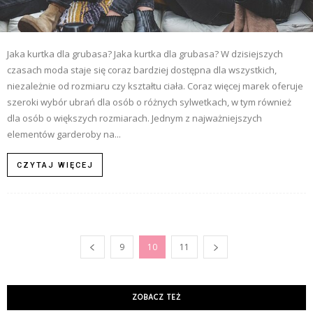
Jaka kurtka dla grubasa? Jaka kurtka dla grubasa? W dzisiejszych
czasach moda staje się coraz bardziej dostępna dla wszystkich,
niezależnie od rozmiaru czy kształtu ciała. Coraz więcej marek oferuje
szeroki wybór ubrań dla osób o różnych sylwetkach, w tym również
dla osób o większych rozmiarach. Jednym z najważniejszych
elementów garderoby na...
CZYTAJ WIĘCEJ
9
10
11
ZOBACZ TEŻ