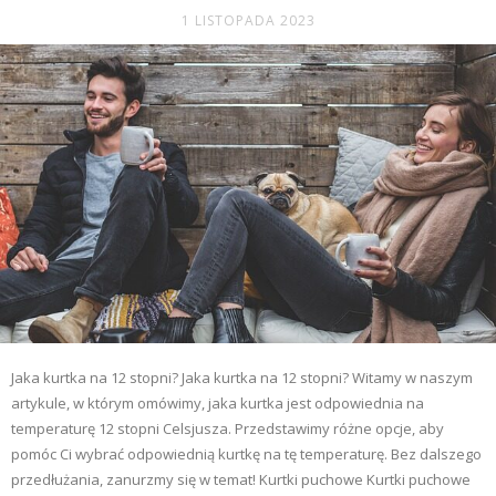
1 LISTOPADA 2023
Jaka kurtka na 12 stopni? Jaka kurtka na 12 stopni? Witamy w naszym
artykule, w którym omówimy, jaka kurtka jest odpowiednia na
temperaturę 12 stopni Celsjusza. Przedstawimy różne opcje, aby
pomóc Ci wybrać odpowiednią kurtkę na tę temperaturę. Bez dalszego
przedłużania, zanurzmy się w temat! Kurtki puchowe Kurtki puchowe