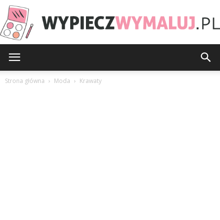
WypieczWymaluj.pl
Strona główna
Moda
Krawaty