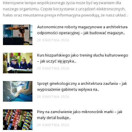
Intensywne tempo współczesnego życia może być wyzwaniem dla
naszego organizmu. Częste korzystanie z urządzeń elektronicznych,
hałas oraz nieustanna presja informacyjna powodują, że nasz układ...
Autonomiczne roboty magazynowe a architektura
odporności operacyjnej – jak budować magazyn...
28 KWIETNIA 2026
Kurs hiszpańskiego jako trening słuchu kulturowego
– jak uczyć się języka...
28 KWIETNIA 2026
Sprzęt ginekologiczny a architektura zaufania – jak
wyposażenie gabinetu wpływa na...
28 KWIETNIA 2026
Piny na zamówienie jako mikronośnik marki – jak
mały detal buduje...
28 KWIETNIA 2026