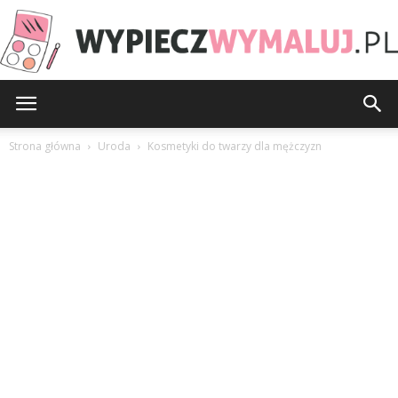
WypieczWymaluj.pl
Strona główna
Uroda
Kosmetyki do twarzy dla mężczyzn