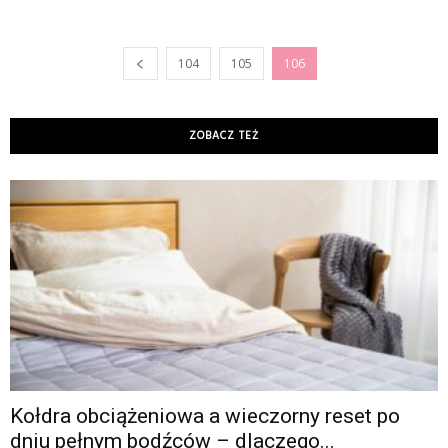
104
105
106
ZOBACZ TEŻ
Kołdra obciążeniowa a wieczorny reset po
dniu pełnym bodźców – dlaczego...