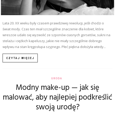
Lata 20. XX wieku były czasem prawdziwej rewolucji, jeśli chodzi o
świat mody. Czas ten miał szczególne znaczenie dla kobiet, które
wreszcie udało się wyzwolić ze szponów ciasnych gorsetów, sukni na
stelażu i ciężkich kapeluszy, jakie nie miały szczególnie dobrego
wpływu na stan kręgosłupa szyjnego. Płeć piękna dołożyła wtedy...
CZYTAJ WIĘCEJ
URODA
Modny make-up — jak się
malować, aby najlepiej podkreślić
swoją urodę?