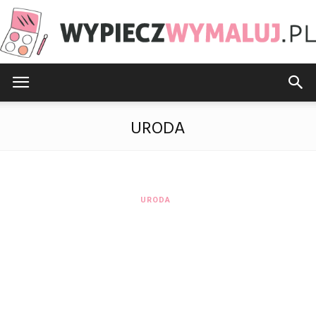
WypieczWymaluj.pl
URODA
URODA