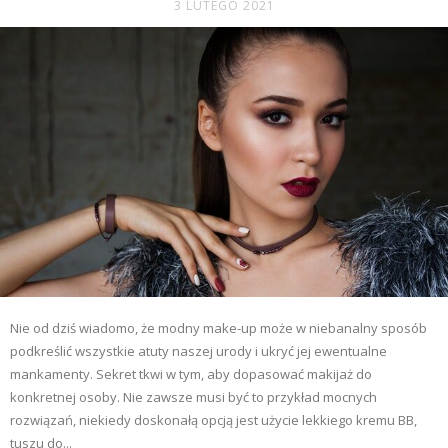
3 LUTEGO 2021
Nie od dziś wiadomo, że modny make-up może w niebanalny sposób
podkreślić wszystkie atuty naszej urody i ukryć jej ewentualne
mankamenty. Sekret tkwi w tym, aby dopasować makijaż do
konkretnej osoby. Nie zawsze musi być to przykład mocnych
rozwiązań, niekiedy doskonałą opcją jest użycie lekkiego kremu BB,
tuszu do...