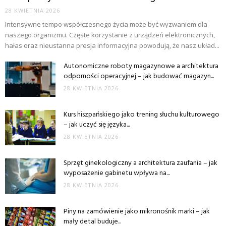
28 KWIETNIA 2026
Intensywne tempo współczesnego życia może być wyzwaniem dla
naszego organizmu. Częste korzystanie z urządzeń elektronicznych,
hałas oraz nieustanna presja informacyjna powodują, że nasz układ...
Autonomiczne roboty magazynowe a architektura
odporności operacyjnej – jak budować magazyn...
28 KWIETNIA 2026
Kurs hiszpańskiego jako trening słuchu kulturowego
– jak uczyć się języka...
28 KWIETNIA 2026
Sprzęt ginekologiczny a architektura zaufania – jak
wyposażenie gabinetu wpływa na...
28 KWIETNIA 2026
Piny na zamówienie jako mikronośnik marki – jak
mały detal buduje...