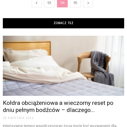
93
94
95
ZOBACZ TEŻ
Kołdra obciążeniowa a wieczorny reset po
dniu pełnym bodźców – dlaczego...
28 KWIETNIA 2026
Intensywne tempo współczesnego życia może być wyzwaniem dla