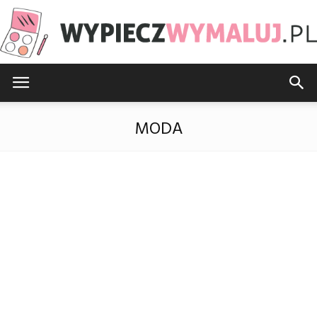
WypieczWymaluj.pl
MODA